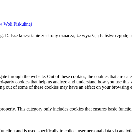
w Woli Piskulinej
g. Dalsze korzystanie ze strony oznacza, że wyrażają Państwo zgodę n
te through the website. Out of these cookies, the cookies that are cate
hird-party cookies that help us analyze and understand how you use this
ting out of some of these cookies may have an effect on your browsing 
properly. This category only includes cookies that ensures basic functio
function and is used specifically to collect user personal data via anal