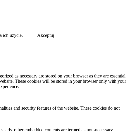
a ich użycie.
Akceptuj
gorized as necessary are stored on your browser as they are essential
 website. These cookies will be stored in your browser only with your
experience.
nalities and security features of the website. These cookies do not
ytics, ads, other embedded contents are termed as non-necessary