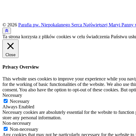
© 2026
Parafia pw. Niepokalanego Serca Najświętszej Maryi Panny 
Ta strona korzysta z plików cookies w celu świadczenia Państwu usłu
Close
Privacy Overview
This website uses cookies to improve your experience while you naviga
for the working of basic functionalities of the website. We also use t
consent. You also have the option to opt-out of these cookies. But op
Necessary
Necessary
Always Enabled
Necessary cookies are absolutely essential for the website to function 
store any personal information.
Non-necessary
Non-necessary
Any cookies that may not be particularly necessary for the website to 