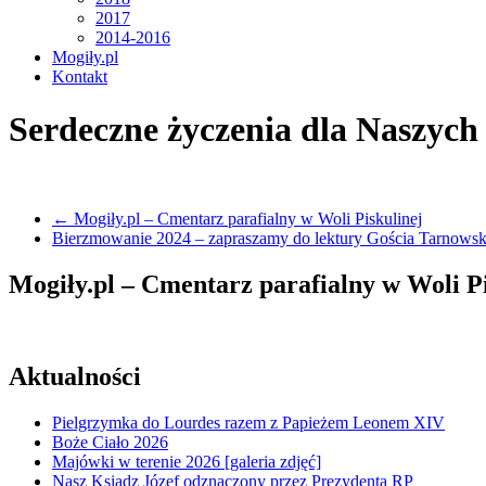
2017
2014-2016
Mogiły.pl
Kontakt
Serdeczne życzenia dla Naszych 
←
Mogiły.pl – Cmentarz parafialny w Woli Piskulinej
Bierzmowanie 2024 – zapraszamy do lektury Gościa Tarnowskie
Mogiły.pl – Cmentarz parafialny w Woli Pi
Aktualności
Pielgrzymka do Lourdes razem z Papieżem Leonem XIV
Boże Ciało 2026
Majówki w terenie 2026 [galeria zdjęć]
Nasz Ksiądz Józef odznaczony przez Prezydenta RP