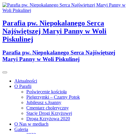
Skip
to
content
Parafia pw. Niepokalanego Serca
Najświętszej Maryi Panny w Woli
Piskulinej
Parafia pw. Niepokalanego Serca Najświętszej
Maryi Panny w Woli Piskulinej
Aktualności
O Parafii
Poświęcenie kościoła
Pielgrzymki – Czarny Potok
Jubileusz s.Joanny
Cmentarz choleryczny
Stacje Drogi Krzyżowej
Droga Krzyżowa 2020
O Nas w mediach
Galeria