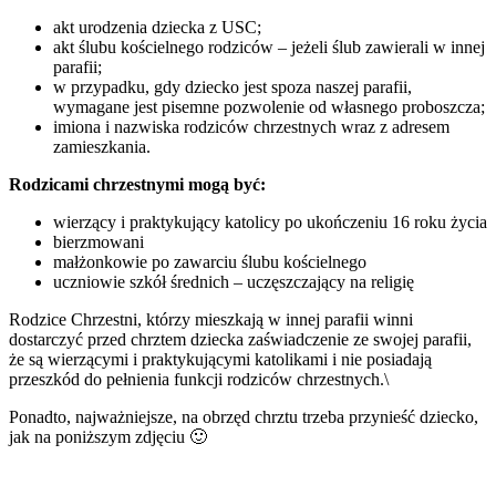
akt urodzenia dziecka z USC;
akt ślubu kościelnego rodziców – jeżeli ślub zawierali w innej
parafii;
w przypadku, gdy dziecko jest spoza naszej parafii,
wymagane jest pisemne pozwolenie od własnego proboszcza;
imiona i nazwiska rodziców chrzestnych wraz z adresem
zamieszkania.
Rodzicami chrzestnymi mogą być:
wierzący i praktykujący katolicy po ukończeniu 16 roku życia
bierzmowani
małżonkowie po zawarciu ślubu kościelnego
uczniowie szkół średnich – uczęszczający na religię
Rodzice Chrzestni, którzy mieszkają w innej parafii winni
dostarczyć przed chrztem dziecka zaświadczenie ze swojej parafii,
że są wierzącymi i praktykującymi katolikami i nie posiadają
przeszkód do pełnienia funkcji rodziców chrzestnych.\
Ponadto, najważniejsze, na obrzęd chrztu trzeba przynieść dziecko,
jak na poniższym zdjęciu 🙂