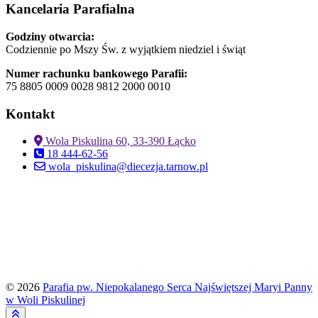
Kancelaria Parafialna
Godziny otwarcia:
Codziennie po Mszy Św. z wyjątkiem niedziel i świąt
Numer rachunku bankowego Parafii:
75 8805 0009 0028 9812 2000 0010
Kontakt
Wola Piskulina 60, 33-390 Łącko
18 444-62-56
wola_piskulina@diecezja.tarnow.pl
© 2026
Parafia pw. Niepokalanego Serca Najświętszej Maryi Panny
w Woli Piskulinej