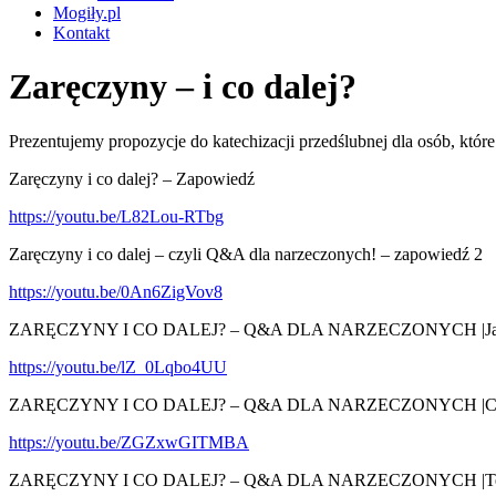
Mogiły.pl
Kontakt
Zaręczyny – i co dalej?
Prezentujemy propozycje do katechizacji przedślubnej dla osób, któ
Zaręczyny i co dalej? – Zapowiedź
https://youtu.be/L82Lou-RTbg
Zaręczyny i co dalej – czyli Q&A dla narzeczonych! – zapowiedź 2
https://youtu.be/0An6ZigVov8
ZARĘCZYNY I CO DALEJ? – Q&A DLA NARZECZONYCH |Jakie są
https://youtu.be/lZ_0Lqbo4UU
ZARĘCZYNY I CO DALEJ? – Q&A DLA NARZECZONYCH |Czy to j
https://youtu.be/ZGZxwGITMBA
ZARĘCZYNY I CO DALEJ? – Q&A DLA NARZECZONYCH |Terminy, 