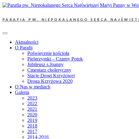
Skip
to
content
PARAFIA PW. NIEPOKALANEGO SERCA NAJŚWIĘT
Aktualności
O Parafii
Poświęcenie kościoła
Pielgrzymki – Czarny Potok
Jubileusz s.Joanny
Cmentarz choleryczny
Stacje Drogi Krzyżowej
Droga Krzyżowa 2020
O Nas w mediach
Galeria
2023
2022
2021
2020
2019
2018
2017
2014-2016