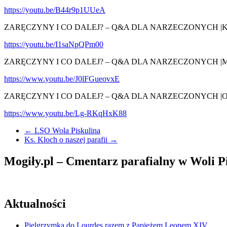
https://youtu.be/B44r9p1UUeA
ZARĘCZYNY I CO DALEJ? – Q&A DLA NARZECZONYCH |Katechi
https://youtu.be/I1saNpQPm00
ZARĘCZYNY I CO DALEJ? – Q&A DLA NARZECZONYCH |Muzyka ko
https://www.youtu.be/J0lFGueovxE
ZARĘCZYNY I CO DALEJ? – Q&A DLA NARZECZONYCH |Oprawa l
https://www.youtu.be/Lg-RKqHxK88
←
LSO Wola Piskulina
Ks. Kloch o naszej parafii
→
Mogiły.pl – Cmentarz parafialny w Woli Pi
Aktualności
Pielgrzymka do Lourdes razem z Papieżem Leonem XIV