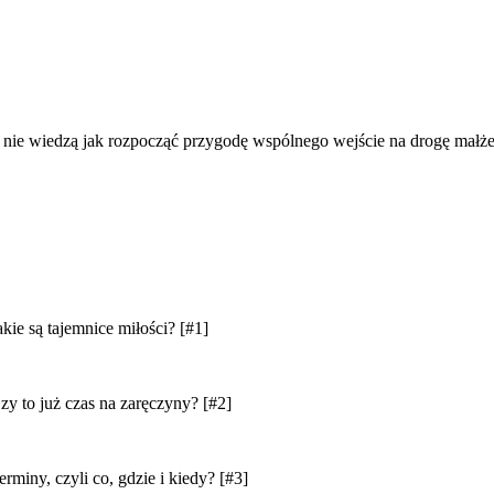
re nie wiedzą jak rozpocząć przygodę wspólnego wejście na drogę małże
 tajemnice miłości? [#1]
uż czas na zaręczyny? [#2]
czyli co, gdzie i kiedy? [#3]