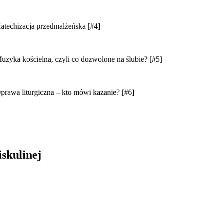
zacja przedmałżeńska [#4]
ścielna, czyli co dozwolone na ślubie? [#5]
iturgiczna – kto mówi kazanie? [#6]
skulinej